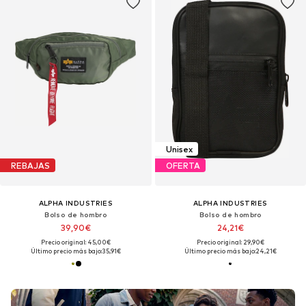
Unisex
REBAJAS
OFERTA
ALPHA INDUSTRIES
ALPHA INDUSTRIES
Bolso de hombro
Bolso de hombro
39,90€
24,21€
Precio original: 45,00€
Precio original: 29,90€
Último precio más bajo:
35,91€
Último precio más bajo:
24,21€