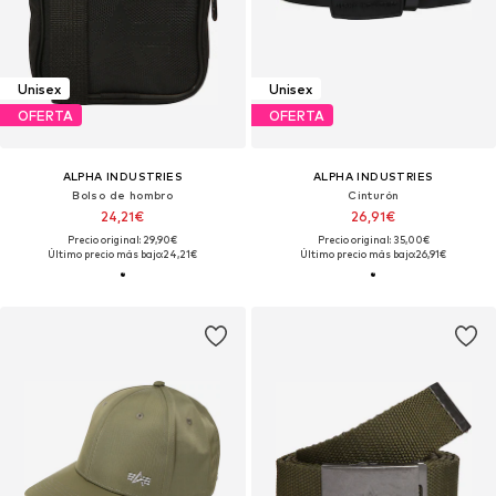
Unisex
Unisex
OFERTA
OFERTA
ALPHA INDUSTRIES
ALPHA INDUSTRIES
Bolso de hombro
Cinturón
24,21€
26,91€
Precio original: 29,90€
Precio original: 35,00€
Último precio más bajo:
24,21€
Último precio más bajo:
26,91€