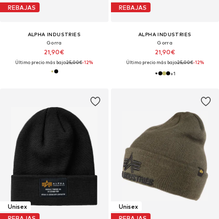
REBAJAS
REBAJAS
ALPHA INDUSTRIES
ALPHA INDUSTRIES
Gorra
Gorra
21,90€
21,90€
Último precio más bajo:
25,00€
-12%
Último precio más bajo:
25,00€
-12%
+
1
Unisex
Unisex
REBAJAS
REBAJAS