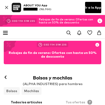
ABOUT YOU App
Ir a la App
(152.700)
Rebajas de fin de verano: Ofertas con
03
D
11
H
51
M
22
S
hasta un 50% de descuento
03
D
11
H
51
M
22
S
Rebajas de fin de verano: Ofertas con hasta un 50%
de descuento
Bolsos y mochilas
(ALPHA INDUSTRIES) para hombres
Bolsos
Mochilas
Todos los artículos
Tus ofertas
7