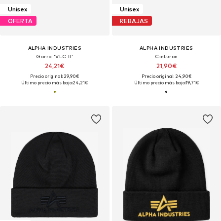
Unisex
Unisex
OFERTA
REBAJAS
ALPHA INDUSTRIES
ALPHA INDUSTRIES
Gorra 'VLC II'
Cinturón
24,21€
21,90€
Precio original: 29,90€
Precio original: 24,90€
Último precio más bajo:
24,21€
Último precio más bajo:
19,71€