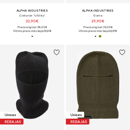
ALPHA INDUSTRIES
ALPHA INDUSTRIES
Cinturón 'Utility'
Gorra
32,90€
29,90€
Precio original: 38,00€
Precio original: 35,00€
Último precio más bajo:
29,61€
Último precio más bajo:
26,91€
Unisex
Unisex
REBAJAS
REBAJAS