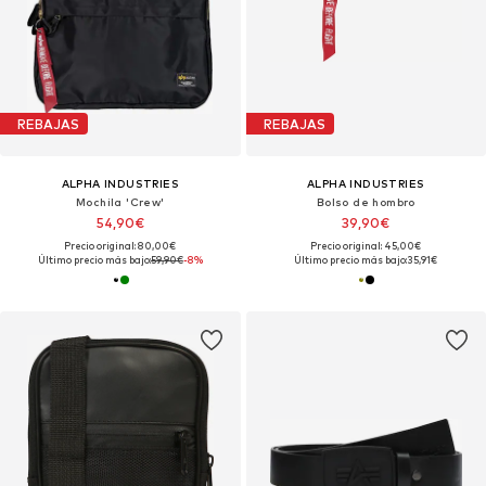
REBAJAS
REBAJAS
ALPHA INDUSTRIES
ALPHA INDUSTRIES
Mochila 'Crew'
Bolso de hombro
54,90€
39,90€
Precio original: 80,00€
Precio original: 45,00€
Último precio más bajo:
59,90€
-8%
Último precio más bajo:
35,91€