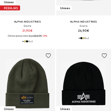
Unisex
REBAJAS
Unisex
ALPHA INDUSTRIES
ALPHA INDUSTRIES
Gorra
Gorra
21,90€
24,90€
Último precio más bajo:
25,00€
-12%
+
1
+
1
Unisex
Unisex