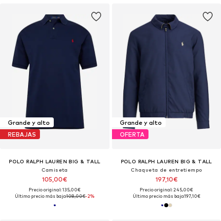
Grande y alto
Grande y alto
REBAJAS
OFERTA
POLO RALPH LAUREN BIG & TALL
POLO RALPH LAUREN BIG & TALL
Camiseta
Chaqueta de entretiempo
105,00€
197,10€
Precio original: 135,00€
Precio original: 245,00€
Último precio más bajo:
108,00€
-2%
Último precio más bajo:
197,10€