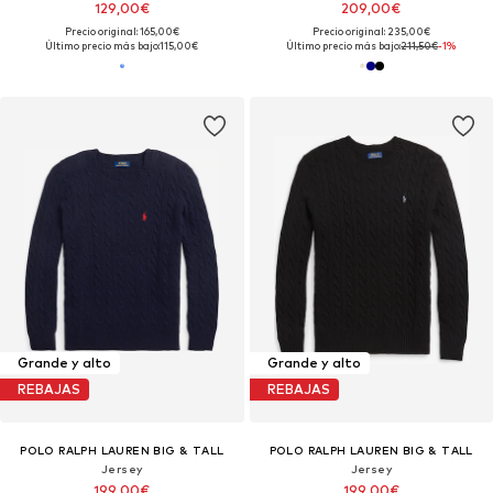
129,00€
209,00€
Precio original: 165,00€
Precio original: 235,00€
Último precio más bajo:
115,00€
Último precio más bajo:
211,50€
-1%
Grande y alto
Grande y alto
REBAJAS
REBAJAS
POLO RALPH LAUREN BIG & TALL
POLO RALPH LAUREN BIG & TALL
Jersey
Jersey
199,00€
199,00€