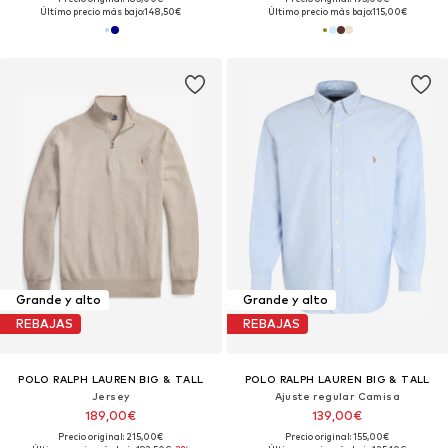
Último precio más bajo:
148,50€
Último precio más bajo:
115,00€
Grande y alto
Grande y alto
REBAJAS
REBAJAS
POLO RALPH LAUREN BIG & TALL
POLO RALPH LAUREN BIG & TALL
Jersey
Ajuste regular Camisa
189,00€
139,00€
Precio original: 215,00€
Precio original: 155,00€