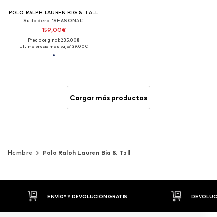
POLO RALPH LAUREN BIG & TALL
Sudadera 'SEASONAL'
159,00€
Precio original: 235,00€
Último precio más bajo:
139,00€
Cargar más productos
Hombre
Polo Ralph Lauren Big & Tall
DEVOLUCIONES HASTA 30 DÍAS
P