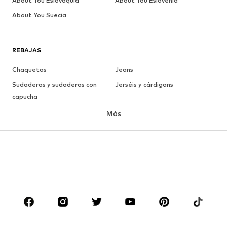
About You Eslovaquia
About You Eslovenia
About You Suecia
REBAJAS
Chaquetas
Jeans
Sudaderas y sudaderas con
Jerséis y cárdigans
capucha
Camisetas
Ropa interior
Más
Pantalones
Camisas
Abrigos
Trajes y chaquetas
Ropa de baño
Tallas grandes
Zapatos
Deporte
Complementos
Premium
ROPA