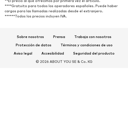
**El precio al que ofrecimos por primera vez el artículo.
****Gratuito para todos los operadores españoles. Puede haber
DEPORTE
cargos para las llamadas realizadas desde el extranjero.
******Todos los precios incluyen IVA.
Ropa deportiva
Disciplinas deportivas
Zapatos deportivos
Mochilas deportivas y bolsos
Complementos deportivos
Sobre nosotros
Prensa
Trabaja con nosotros
Protección de datos
Términos y condiciones de uso
COMPLEMENTOS
Aviso legal
Accesibilidad
Seguridad del producto
Nuevo
Gorras y gorros
© 2026 ABOUT YOU SE & Co. KG
Cinturones
Bolsos y mochilas
Relojes
Joyería
Gafas de sol
Carteras y estuches
Corbatas y accesorios
Bufandas y pañuelos
Guantes
Accesorios para el hogar
Exclusivo
Reciclado
PREMIUM