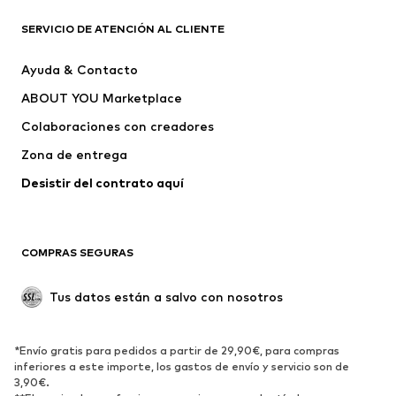
Nuevo
Tendencia
Camisetas
Jeans
SERVICIO DE ATENCIÓN AL CLIENTE
Chaquetas
Sudaderas y sudaderas con
Ayuda & Contacto
capucha
ABOUT YOU Marketplace
Pantalones
Camisas
Ropa interior
Jerséis y cárdigans
Colaboraciones con creadores
Trajes y chaquetas
Abrigos
Zona de entrega
Ropa de baño
Tallas grandes
Desistir del contrato aquí 
Ocasiones
Exclusivo
Reciclado
COMPRAS SEGURAS
ZAPATOS
Tus datos están a salvo con nosotros
Nuevo
Tendencia
Botas y botines
Zapatillas de deporte
*Envío gratis para pedidos a partir de 29,90€, para compras
Zapatos bajos
Zapatos deportivos
inferiores a este importe, los gastos de envío y servicio son de
Zapatos abiertos
Exclusivo
3,90€.