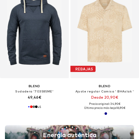
REBAJAS
BLEND
BLEND
Sudadera '703585ME'
Ajuste regular Camisa ' BHAslak '
49,46€
Desde 20,90€
Precio original: 34,90€
+
5
Último precio más bajo:
16,90€
Energía auténtica