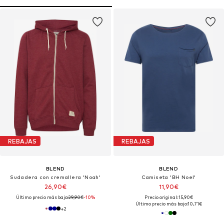
REBAJAS
REBAJAS
BLEND
BLEND
Sudadera con cremallera 'Noah'
Camiseta 'BH Noel'
26,90€
11,90€
Último precio más bajo:
29,90€
-10%
Precio original: 15,90€
Último precio más bajo:
10,71€
+
2