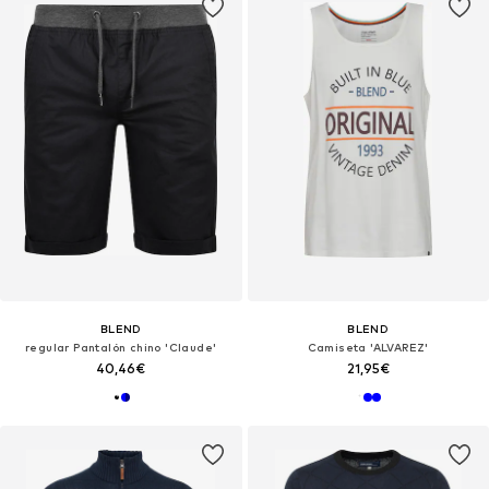
BLEND
BLEND
regular Pantalón chino 'Claude'
Camiseta 'ALVAREZ'
40,46€
21,95€