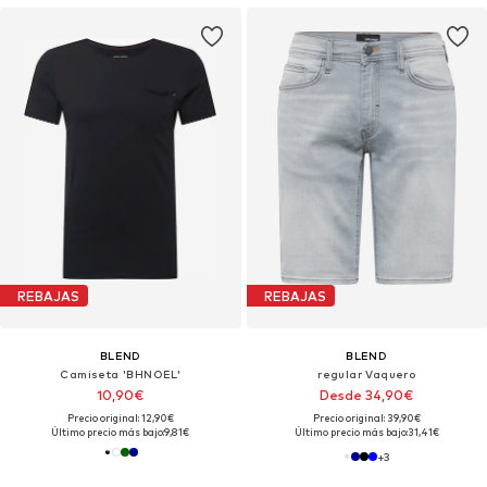
REBAJAS
REBAJAS
BLEND
BLEND
Camiseta 'BHNOEL'
regular Vaquero
10,90€
Desde 34,90€
Precio original: 12,90€
Precio original: 39,90€
Último precio más bajo:
9,81€
Último precio más bajo:
31,41€
+
3