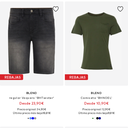
REBAJAS
REBAJAS
BLEND
BLEND
regular Vaquero 'BHTwister'
Camiseta 'BHNOEL'
Desde 23,90€
Desde 10,90€
Precio original: 34,90€
Precio original: 12,90€
Último precio más bajo:
18,81€
Último precio más bajo:
9,81€